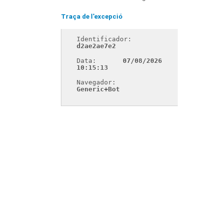
Traça de l'excepció
Identificador: 
d2ae2ae7e2
Data: 
07/08/2026 
10:15:13
Navegador: 
Generic+Bot