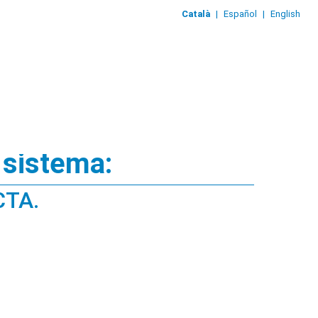
Català
|
Español
|
English
 sistema:
CTA.