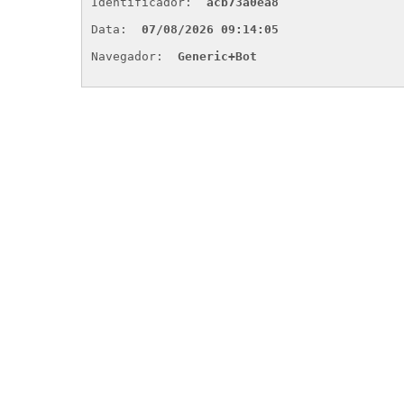
Identificador: 
acb73a0ea8
Data: 
07/08/2026 09:14:05
Navegador: 
Generic+Bot