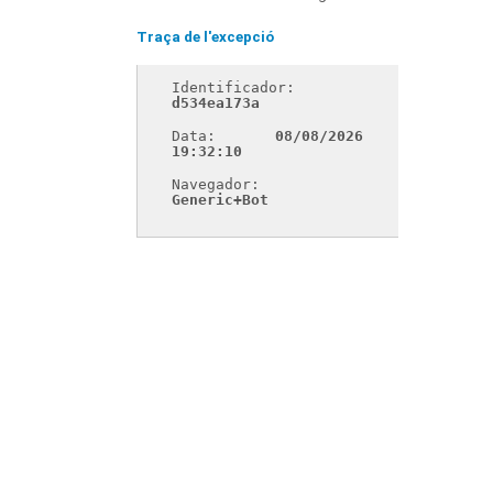
Traça de l'excepció
Identificador: 
d534ea173a
Data: 
08/08/2026 
19:32:10
Navegador: 
Generic+Bot