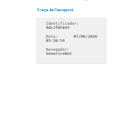
Traça de l'excepció
Identificador: 
9dc3f05693
Data: 
07/08/2026 
05:36:54
Navegador: 
Generic+Bot