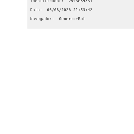
Identificador: 
2543e84331
Data: 
06/08/2026 21:53:42
Navegador: 
Generic+Bot