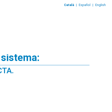
Català
|
Español
|
English
 sistema:
CTA.