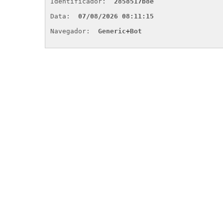
Identificador: 
2858517b8e
Data: 
07/08/2026 08:11:15
Navegador: 
Generic+Bot