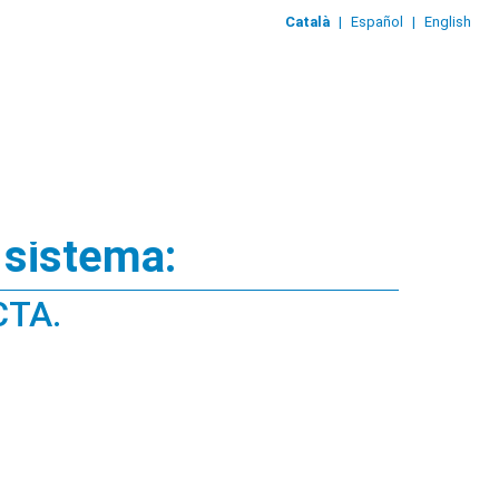
Català
|
Español
|
English
 sistema:
CTA.