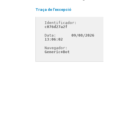
Traça de l'excepció
Identificador: 
c076d27a2f
Data: 
09/08/2026 
13:06:02
Navegador: 
Generic+Bot