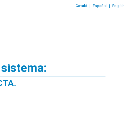
Català
|
Español
|
English
 sistema:
CTA.