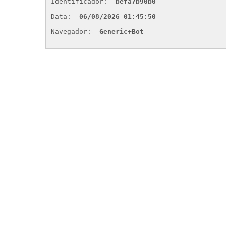
Identificador: 
befa7b90b0
Data: 
06/08/2026 01:45:50
Navegador: 
Generic+Bot