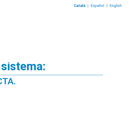
Català
|
Español
|
English
 sistema:
CTA.