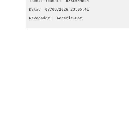
Identificador: 
638c559b94
Data: 
07/08/2026 23:05:41
Navegador: 
Generic+Bot