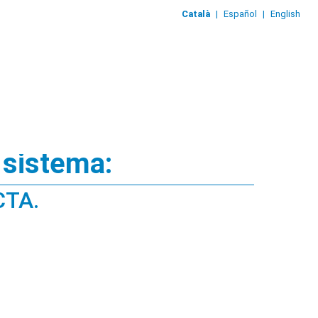
Català
|
Español
|
English
 sistema:
CTA.