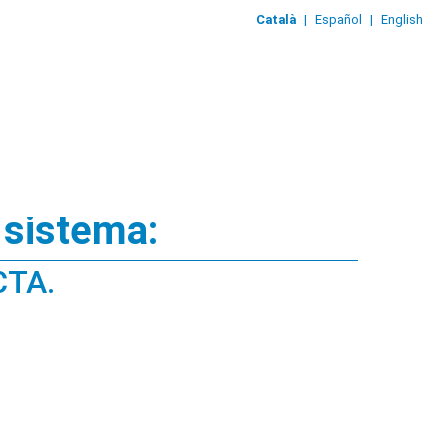
Català
|
Español
|
English
 sistema:
CTA.