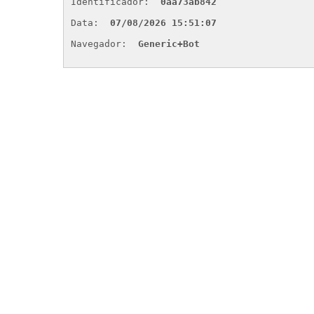
Identificador: 
0aa73ab842
Data: 
07/08/2026 15:51:07
Navegador: 
Generic+Bot