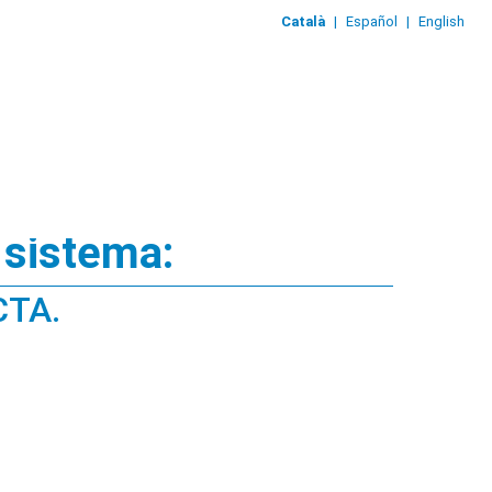
Català
|
Español
|
English
 sistema:
CTA.