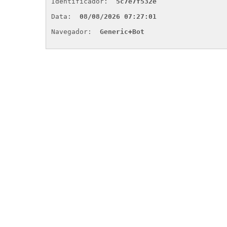
Identificador: 
5c7e7f532e
Data: 
08/08/2026 07:27:01
Navegador: 
Generic+Bot