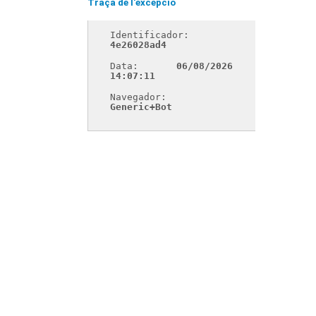
Traça de l'excepció
Identificador: 
4e26028ad4
Data: 
06/08/2026 
14:07:11
Navegador: 
Generic+Bot